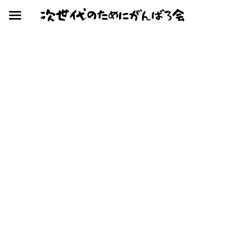
×
ブログカテゴリー
Home
過去の活動履歴
2025年度の活動
現在の活動
2024年度の活動
球磨川・八代海のごみ
2023年度の活動
2022年度の活動
球磨川・八代海のごみ
過去の主要な活動
テーマソング
顧問