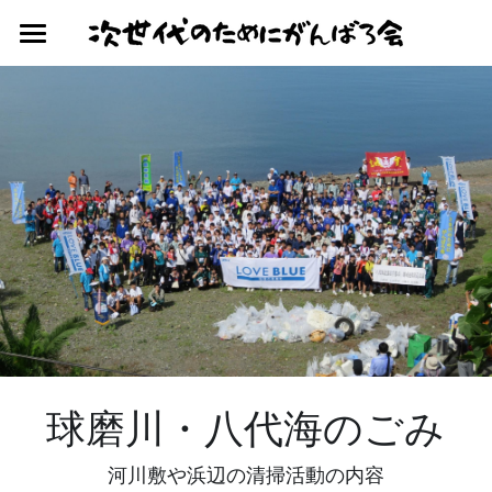
×
ブログカテゴリー
Home
過去の活動履歴
2025年度の活動
現在の活動
2024年度の活動
球磨川・八代海のごみ
2023年度の活動
2022年度の活動
球磨川・八代海のごみ
過去の主要な活動
球磨川・八代海のごみ
テーマソング
河川敷や浜辺の清掃活動の内容
顧問