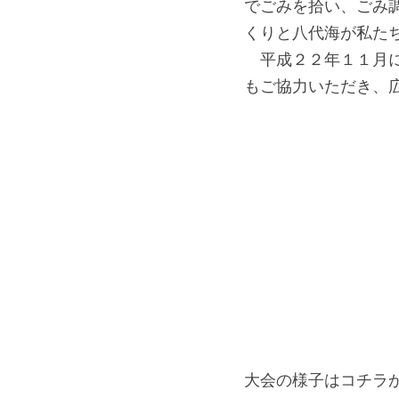
でごみを拾い、ごみ
くりと八代海が私た
　平成２２年１１月
もご協力いただき、
大会の様子はコチラか