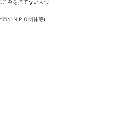
にごみを捨てない人づ
土市のＮＰＯ団体等に