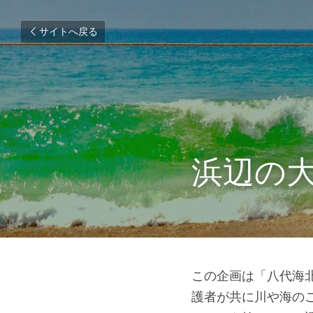
サイトへ戻る
浜辺の
この企画は「八代海
護者が共に川や海の