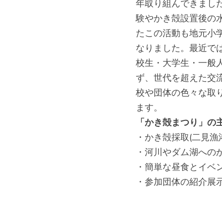
年取り組んできまし
験やかき殻設置後の
たこの活動も地元小
なりました。最近で
校生・大学生・一般
ず、世代を超えた交
校や団体の色々な取
ます。
「かき殻まつり」の
・かき殻採取(二見漁
・河川やダム湖への
・簡単な昼食とイベン
・参加団体の紹介展