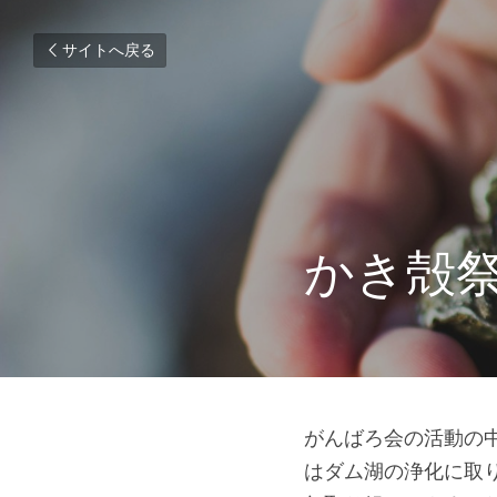
サイトへ戻る
かき殻
がんばろ会の活動の中
はダム湖の浄化に取