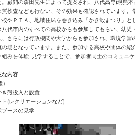
た。顧問の森田先生によって提案され、八代高専(現熊本
水質検査なども行ない、その効果も確認されています。
学校やＰＴＡ、地域住民を巻き込み「かき殻まつり」と
は八代市内のすべての高校からも参加してもらい、幼児
人、さらには行政機関や大学からも参加され、環境学習
流の場となっています。また、参加する高校や団体の紹
り組みを体験･見学することで、参加者同士のコミュニ
主な内容
港)　
かき殻投入と設置　
ト(レクリエーションなど)　
示ブースの見学