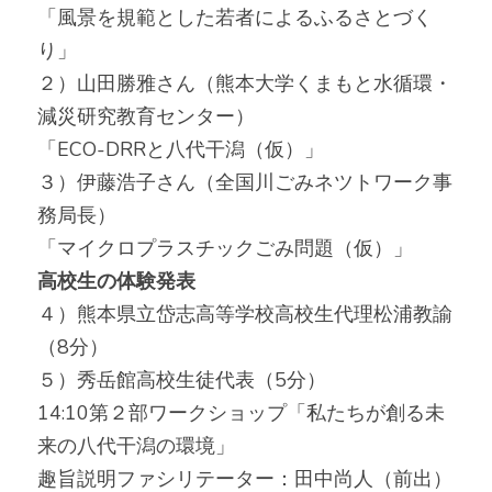
「風景を規範とした若者によるふるさとづく
り」
２）山田勝雅さん（熊本大学くまもと水循環・
減災研究教育センター）
「ECO-DRRと八代干潟（仮）」
３）伊藤浩子さん（全国川ごみネツトワーク事
務局長）
「マイクロプラスチックごみ問題（仮）」
高校生の体験発表
４）熊本県立岱志高等学校高校生代理松浦教諭
（8分）
５）秀岳館高校生徒代表（5分）
14:10第２部ワークショップ「私たちが創る未
来の八代干潟の環境」
趣旨説明ファシリテーター：田中尚人（前出）